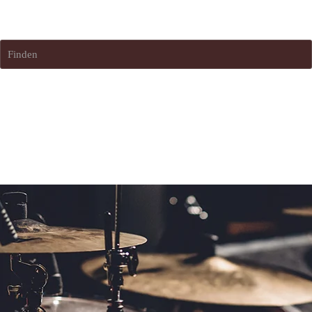
devil´sboundfestival
Finden