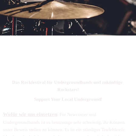
Herzlich Willkommen auf der 
offiziellen Website des
 Devil's Bound Festivals!
Das Rockfestival für Undergroundbands und zukünftige 
Rockstars!
Support Your Local Underground!
Wofür wir uns einsetzen
: Für Newcomer und 
Undergroundbands ist es heutzutage sehr schwierig, ihr Können 
unter Beweis stellen zu können. Es ist ein ständiger Teufelskreis: 